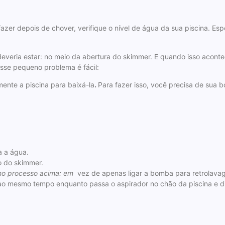
azer depois de chover, verifique o nível de água da sua piscina. Es
everia estar: no meio da abertura do skimmer. E quando isso aconte
 esse pequeno problema é fácil:
ente a piscina para baixá-la
.
Para fazer isso, você precisa de sua 
a a água.
o do skimmer.
no processo acima: em
vez de apenas ligar a bomba para retrolavag
s ao mesmo tempo enquanto passa o aspirador no chão da piscina e di