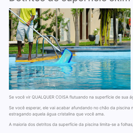
Se você vir QUALQUER COISA flutuando na superfície de sua águ
Se você esperar, ele vai acabar afundando no chão da piscina m
estragando aquela água cristalina que você ama.
A maioria dos detritos da superfície da piscina limita-se a folhas