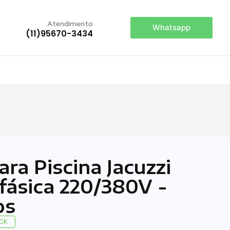
Atendimento
Whatsapp
(11)95670-3434
a Piscina Jacuzzi
ifásica 220/380V -
os
CK