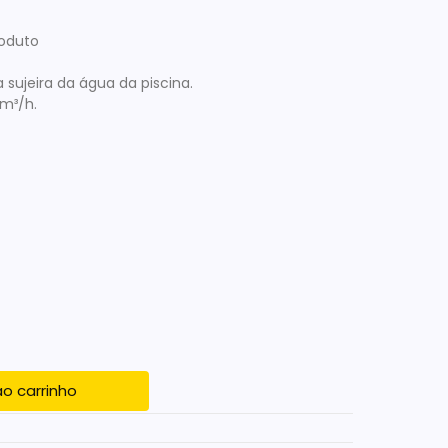
roduto
sujeira da água da piscina.
m³/h.
ao carrinho