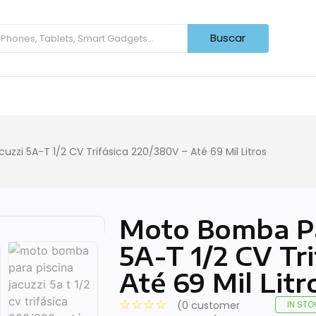
Buscar
zzi 5A-T 1/2 CV Trifásica 220/380V – Até 69 Mil Litros
Moto Bomba Par
5A-T 1/2 CV Tr
Até 69 Mil Litr
☆
☆
☆
☆
(
0
customer
IN STO