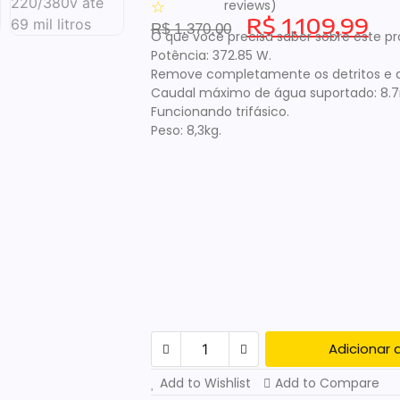
reviews)
☆
R$
1.109,99
R$
1.370,00
O que você precisa saber sobre este p
Potência: 372.85 W.
Remove completamente os detritos e a 
Caudal máximo de água suportado: 8.7
Funcionando trifásico.
Peso: 8,3kg.
Cloro Genco 3 Em 1 Granulado
Multi Ação Balde de 10kg
R$
199,99
R$
300,00
Add to Cart
Adicionar 
Add to Wishlist
Add to Compare