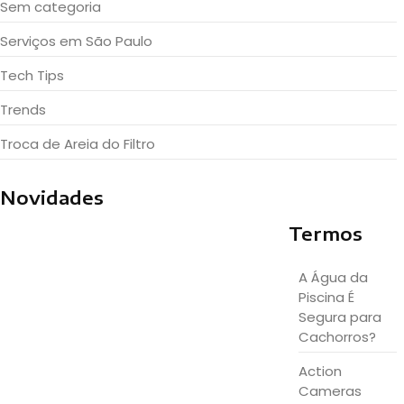
Sem categoria
Serviços em São Paulo
Tech Tips
Trends
Troca de Areia do Filtro
Novidades
Termos
Limpeza de Piscina com Químico…
A Água da
Piscina É
Onde Comprar Bomba de Piscina…
Segura para
Cachorros?
Action
Bomba de Piscina Sodramar é…
Cameras