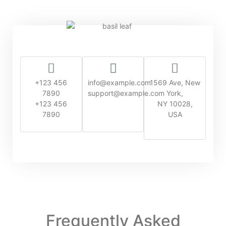
+123 456
info@example.com
1569 Ave, New
7890
support@example.com
York,
+123 456
NY 10028,
7890
USA
Frequently Asked